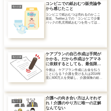
コンビニでの紙おむつ販売論争
母の介護
から感じたこと
コンビニで紙おむつは売れるのかここ
最近、Twitter上での「コンビニで少量
パックの乳児用紙おむつを売ってほし
い」という投稿に対し、賛否両論が沸
き起こっています。紙おむつ（乳児
用、大人用とも）を販売しているコン
ビニは少ないです。夜間や外出先...
ケアプランの自己作成は手間が
母の介護
かかる。だから作成はケアマネ
に依頼するとしても、最低限の
知識は身につけよう。
今後は、ケアプラン作成にお金を払う
ことになる？介護を受ける人は2014年
度に600万人を突破し、介護保険の給付
費は10兆円になったそうです。高齢化
により今後も増加する見通しです。
「増え続ける介護給付費用を抑えるた
め、厚生労働省は、ケアプラン...
介護への向き合い方は人それぞ
母の介護
れ！介護のやり方に唯一の正解
なんてない