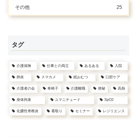
その他
25
タグ
介護保険
仕事との両立
あるある
入院
肺炎
スマカメ
紙おむつ
口腔ケア
介護者の会
車椅子
介護離職
便秘
高熱
身体拘束
ユマニチュード
SpO2
化膿性脊椎炎
看取り
セミナー
レジリエンス