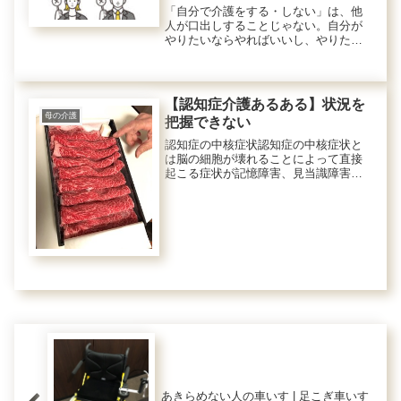
「自分で介護をする・しない」は、他
人が口出しすることじゃない。自分が
やりたいならやればいいし、やりたく
ないならやる必要はない。と強く思い
ます。今回は、介護への向き合い方に
ついて、私の思うところを書きたいと
思います。自分で介護を続けていたの
【認知症介護あるある】状況を
は...
母の介護
把握できない
認知症の中核症状認知症の中核症状と
は脳の細胞が壊れることによって直接
起こる症状が記憶障害、見当識障害、
理解・判断力の低下、実行機能の低下
など中核症状と呼ばれるものです。こ
れらの中核症状のため、周囲で起こっ
ている現実を正しく認識できなくなり
ま...
あきらめない人の車いす | 足こぎ車いす