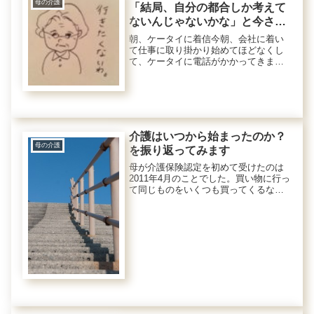
母の介護
「結局、自分の都合しか考えて
ないんじゃないかな」と今さら
ながら思ったこと
朝、ケータイに着信今朝、会社に着い
て仕事に取り掛かり始めてほどなくし
て、ケータイに電話がかかってきまし
た。母が通っているデイサービスの職
員さんからでした。「お迎えに来たの
ですが、お母さんが今日はデイサービ
スに行きたくないと言っています。」
デ...
介護はいつから始まったのか？
母の介護
を振り返ってみます
母が介護保険認定を初めて受けたのは
2011年4月のことでした。買い物に行っ
て同じものをいくつも買ってくるな
ど、なんとなくおかしいと思うことは
あっても、それ以外では普通に生活出
来ていました。当時は、もの忘れの症
状なども特になく（少なくとも私は...