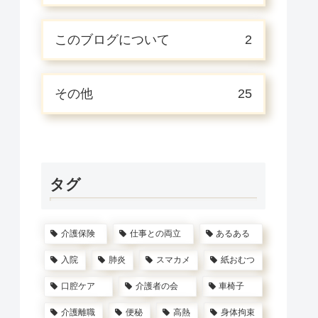
このブログについて
2
その他
25
タグ
介護保険
仕事との両立
あるある
入院
肺炎
スマカメ
紙おむつ
口腔ケア
介護者の会
車椅子
介護離職
便秘
高熱
身体拘束