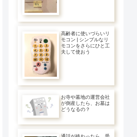
高齢者に使いづらいリ
モコン | シンプルなリ
モコンをさらにひと工
夫して使おう
お寺や墓地の運営会社
が倒産したら、お墓は
どうなるの？
通話が終わったら、受