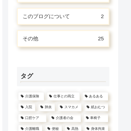
このブログについて
2
その他
25
タグ
介護保険
仕事との両立
あるある
入院
肺炎
スマカメ
紙おむつ
口腔ケア
介護者の会
車椅子
介護離職
便秘
高熱
身体拘束