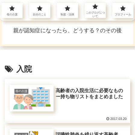
介護のこと〜自分のこと
このブログにつ
母の介護
自分のこと
制度・法律
プロフィール
いて
親が認知症になったら、どうする？のその後
入院
高齢者の入院生活に必要なもの
母の介護
ー持ち物リストをまとめました
2017.03.20
誤嚥性肺炎を繰り返す高齢者