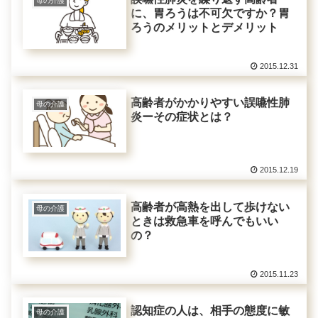
母の介護
に、胃ろうは不可欠ですか？胃
ろうのメリットとデメリット
2015.12.31
高齢者がかかりやすい誤嚥性肺
母の介護
炎ーその症状とは？
2015.12.19
高齢者が高熱を出して歩けない
母の介護
ときは救急車を呼んでもいい
の？
2015.11.23
認知症の人は、相手の態度に敏
母の介護