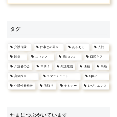
タグ
介護保険
仕事との両立
あるある
入院
肺炎
スマカメ
紙おむつ
口腔ケア
介護者の会
車椅子
介護離職
便秘
高熱
身体拘束
ユマニチュード
SpO2
化膿性脊椎炎
看取り
セミナー
レジリエンス
たまにつぶやいています